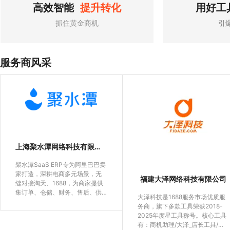
高效智能
提升转化
用好工
抓住黄金商机
引
服务商风采
上海聚水潭网络科技有限公司
聚水潭SaaS ERP专为阿里巴巴卖
家打造，深耕电商多元场景，无
福建大泽网络科技有限公司
缝对接淘天、1688，为商家提供
集订单、仓储、财务、售后、供
大泽科技是1688服务市场优质服
应链、跨境出海于一体的数字化
务商，旗下多款工具荣获2018-
解决方案，全面赋能电商运营，
2025年度星工具称号。核心工具
推动电商行业从效率竞争迈向价
有：商机助理/大泽_店长工具/精
值创造。