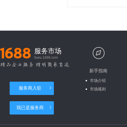
准流量推广王/大泽云ERP等，助
力1688商家降本增效，在服务市
场中获得官方与大量诚信通客户
的肯定。
服务市场
fuwu.1688.com
精品企业服务 精明商家首选
新手指南
市场介绍
服务商入驻
市场规则
我已是服务商