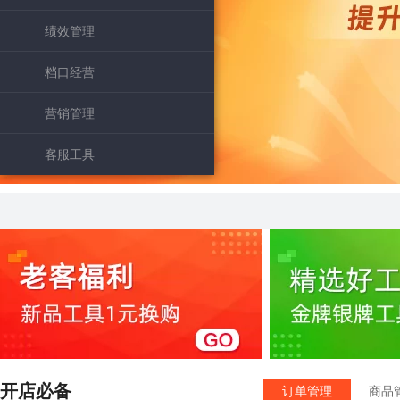
绩效管理
摄影设计
工商服务
档口经营
营销管理
客服工具
开店必备
订单管理
商品